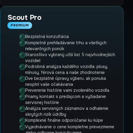
Scout Pro
PREMIUM
Bezplatná konzultácia
Kompletné prehľadávanie trhu a všetkých
relevantných ponúk
Starostlivo vybraný užší list 5 najvhodnejších
vozidiel
Podrobná analýza každého vozidla: plusy,
mínusy, férová cena a naše zhodnotenie
Dve bezplatné úpravy výberu, ak ponuka
nesplní vaše očakávania
Preverenie histórie vami zvoleného vozidla
Priamy kontakt s predajcom a vyžiadanie
servisnej histórie
Analýza servisných záznamov a odhalenie
skrytých rizík údržby
Komplexné finálne odporúčanie ku kúpe
Vyjednávanie o cene kompletne prevezmeme
alebo odborne konzultujeme