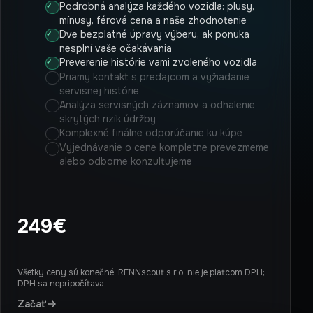
Podrobná analýza každého vozidla: plusy,
mínusy, férová cena a naše zhodnotenie
Dve bezplatné úpravy výberu, ak ponuka
nesplní vaše očakávania
Preverenie histórie vami zvoleného vozidla
Priamy kontakt s predajcom a vyžiadanie
servisnej histórie
Analýza servisných záznamov a odhalenie
skrytých rizík údržby
Komplexné finálne odporúčanie ku kúpe
Vyjednávanie o cene kompletne prevezmeme
alebo odborne konzultujeme
249€
Všetky ceny sú konečné. RENNscout s.r.o. nie je platcom DPH;
DPH sa nepripočítava.
Začať