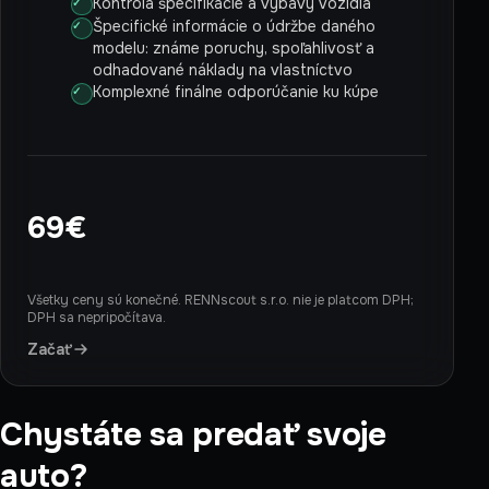
Kontrola špecifikácie a výbavy vozidla
Špecifické informácie o údržbe daného
modelu: známe poruchy, spoľahlivosť a
odhadované náklady na vlastníctvo
Komplexné finálne odporúčanie ku kúpe
69€
Všetky ceny sú konečné. RENNscout s.r.o. nie je platcom DPH;
DPH sa nepripočítava.
Začať
Chystáte sa predať svoje
auto?