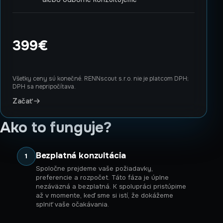
399€
Všetky ceny sú konečné. RENNscout s.r.o. nie je platcom DPH;
DPH sa nepripočítava.
Začať
Ako to funguje?
Bezplatná konzultácia
1
Spoločne prejdeme vaše požiadavky,
preferencie a rozpočet. Táto fáza je úplne
nezáväzná a bezplatná. K spolupráci pristúpime
až v momente, keď sme si istí, že dokážeme
splniť vaše očakávania.