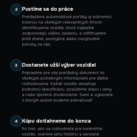
Pustíme sa do práce
2
Prehľadáme automobilové portály aj súkromnú
inzerciu na všetkých relevantných trhoch.
Identifikujeme vozidlá, ktoré najlepšie
zodpovedajú vášmu zadaniu, a odfiltrujeme
príliš drahé, pochybné alebo nevýhodné
ponuky za vás.
Dostanete užší výber vozidiel
3
Pripravíme pre vás prehľadný dokument so
všetkými potrebnými informáciami pre ďalšie
rozhodovanie. Každé vozidlo obsahuje
podrobnú špecifikáciu, posúdenie stavu i ceny
a naše úprimné zhodnotenie. Sami si vyberiete,
s ktorým autom budeme pokračovať.
Kúpu dotiahneme do konca
4
Po tom, ako sa rozhodnete pre konkrétne
vozidlo, overíme jeho históriu a servisné