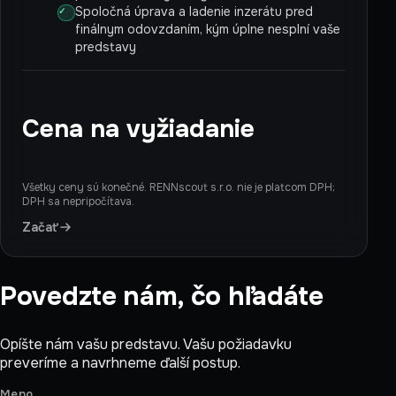
Spoločná úprava a ladenie inzerátu pred
finálnym odovzdaním, kým úplne nesplní vaše
predstavy
Cena na vyžiadanie
Všetky ceny sú konečné. RENNscout s.r.o. nie je platcom DPH;
DPH sa nepripočítava.
Začať
Povedzte nám, čo hľadáte
Opíšte nám vašu predstavu. Vašu požiadavku
preveríme a navrhneme ďalší postup.
Meno