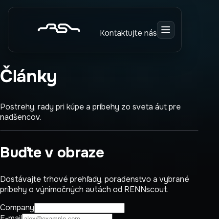
About Us
Kontaktujte nás
RENNscout is a personalized car sourcing service
that helps clients find, negotiate, and secure
vehicles without the stress of traditional
Články
dealership shopping. From daily drivers to
specialty and luxury cars, RENNscout streamlines
the buying process through tailored searches,
Postrehy, rady pri kúpe a príbehy zo sveta áut pre
market insights, and concierge-level support.
nadšencov.
Buďte v obraze
Dostávajte trhové prehľady, poradenstvo a vybrané
príbehy o výnimočných autách od RENNscout.
Company
E-mail