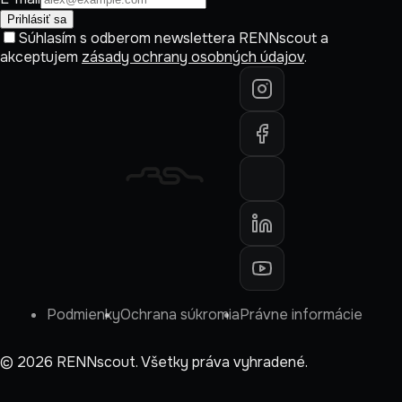
Prihlásiť sa
Súhlasím s odberom newslettera RENNscout a
akceptujem
zásady ochrany osobných údajov
.
Podmienky
Ochrana súkromia
Právne informácie
©
2026
RENNscout.
Všetky práva vyhradené.