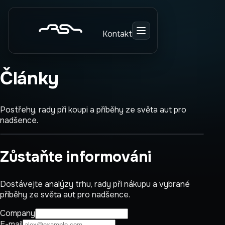
About Us
Kontakt
RENNscout is a personalized car sourcing service
that helps clients find, negotiate, and secure
vehicles without the stress of traditional
Články
dealership shopping. From daily drivers to
specialty and luxury cars, RENNscout streamlines
the buying process through tailored searches,
Postřehy, rady při koupi a příběhy ze světa aut pro
market insights, and concierge-level support.
nadšence.
Zůstaňte informováni
Dostávejte analýzy trhu, rady při nákupu a vybrané
příběhy ze světa aut pro nadšence.
Company
E-mail