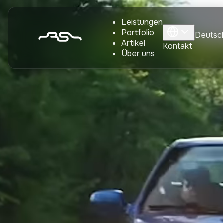
Leistungen
Portfolio
Deutsc
Artikel
Kontakt
Über uns
Über RENNscout
RENNscout konzentriert sich auf hochwertige Inserate für 