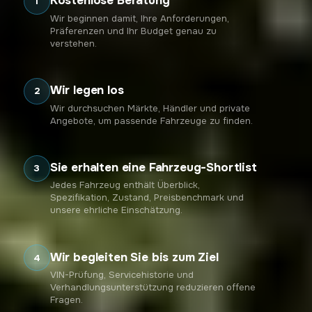
Kostenlose Beratung
1
Wir beginnen damit, Ihre Anforderungen,
Präferenzen und Ihr Budget genau zu
verstehen.
Wir legen los
2
Wir durchsuchen Märkte, Händler und private
Angebote, um passende Fahrzeuge zu finden.
Sie erhalten eine Fahrzeug-Shortlist
3
Jedes Fahrzeug enthält Überblick,
Spezifikation, Zustand, Preisbenchmark und
unsere ehrliche Einschätzung.
Wir begleiten Sie bis zum Ziel
4
VIN-Prüfung, Servicehistorie und
Verhandlungsunterstützung reduzieren offene
Fragen.